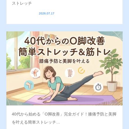
ストレッチ
姿勢改善
2026.07.17
40代から始める「O脚改善」完全ガイド！膝痛予防と美脚
を叶える簡単ストレッチ…