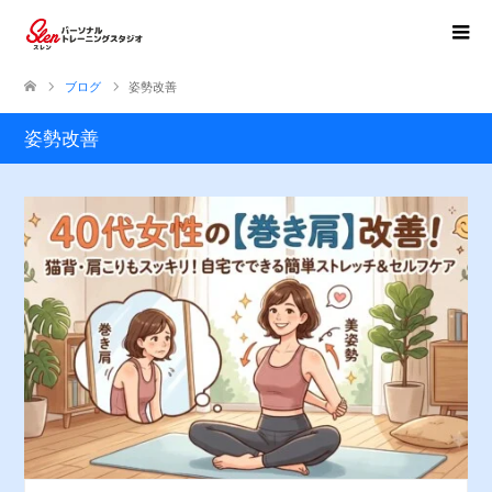
ブログ
姿勢改善
姿勢改善