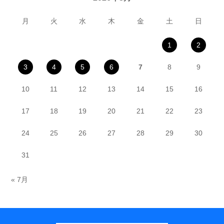
月
火
水
木
金
土
日
1
2
3
4
5
6
7
8
9
10
11
12
13
14
15
16
17
18
19
20
21
22
23
24
25
26
27
28
29
30
31
« 7月