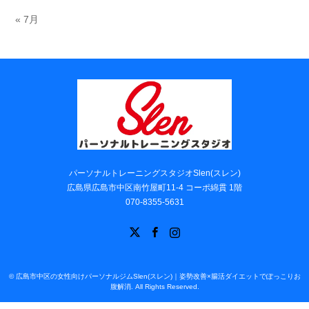
« 7月
パーソナルトレーニングスタジオSlen(スレン)
広島県広島市中区南竹屋町11-4 コーポ綿貫 1階
070-8355-5631
X
Facebook
Instagram
©
広島市中区の女性向けパーソナルジムSlen(スレン)｜姿勢改善×腸活ダイエットでぽっこりお
腹解消
. All Rights Reserved.