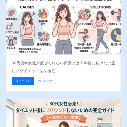
30代後半女性が痩せられない原因とは？年齢に負けない正
しいダイエット法を徹底…
ダイエット
2026.06.29