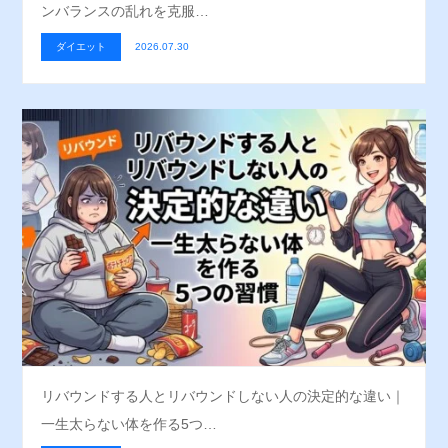
ンバランスの乱れを克服…
ダイエット
2026.07.30
リバウンドする人とリバウンドしない人の決定的な違い｜
一生太らない体を作る5つ…