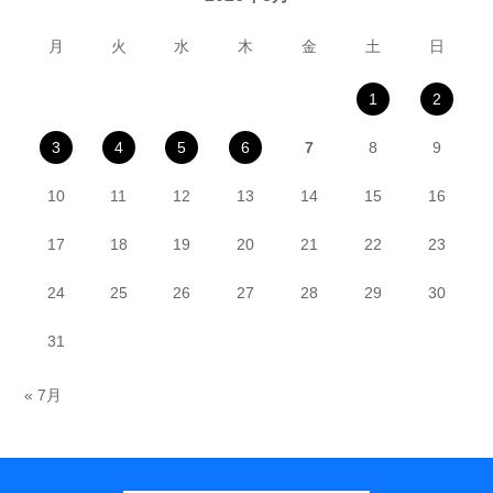
月
火
水
木
金
土
日
1
2
3
4
5
6
7
8
9
10
11
12
13
14
15
16
17
18
19
20
21
22
23
24
25
26
27
28
29
30
31
« 7月