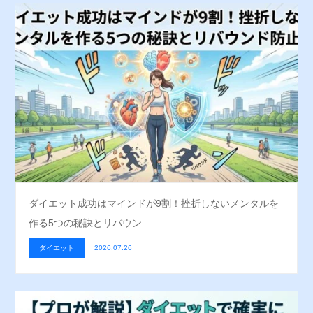
ダイエット成功はマインドが9割！挫折しないメンタルを
作る5つの秘訣とリバウン…
ダイエット
2026.07.26