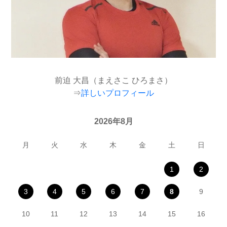
前迫 大昌（まえさこ ひろまさ）
⇒
詳しいプロフィール
2026年8月
月
火
水
木
金
土
日
1
2
3
4
5
6
7
8
9
10
11
12
13
14
15
16