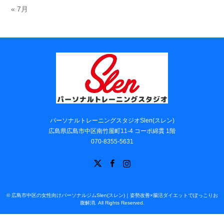
« 7月
パーソナルトレーニングスタジオSlen(スレン)
広島県広島市中区南竹屋町11-4 コーポ綿貫 1階
070-8355-5631
X
Facebook
Instagram
©
広島市中区の女性向けパーソナルジムSlen(スレン)｜姿勢改善×腸活ダイエットでぽっこりお
腹解消
. All Rights Reserved.