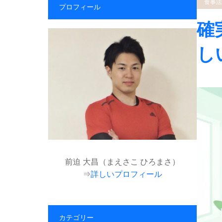
食事法
プロフィール
確
し
前迫 大昌（まえさこ ひろまさ）
⇒
詳しいプロフィール
カテゴリー