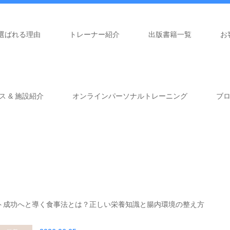
選ばれる理由
トレーナー紹介
出版書籍一覧
お
ス & 施設紹介
オンラインパーソナルトレーニング
ブ
ト成功へと導く食事法とは？正しい栄養知識と腸内環境の整え方