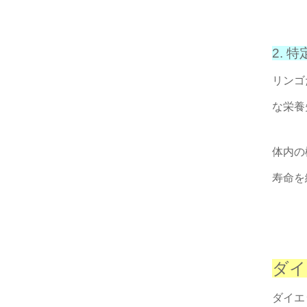
2.
リンゴ
な栄養
体内の
寿命を
ダイ
ダイエ