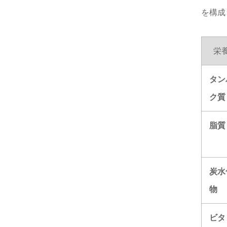
を構成
栄
タン
ク質
脂質
炭水
物
ビタ