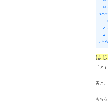
腸
リバウ
1
2
3
まとめ
はじ
「ダイ
実は、
もちろ