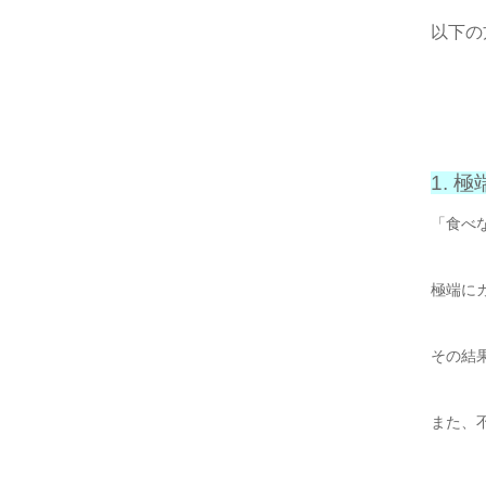
以下の
1. 
「食べ
極端に
その結
また、