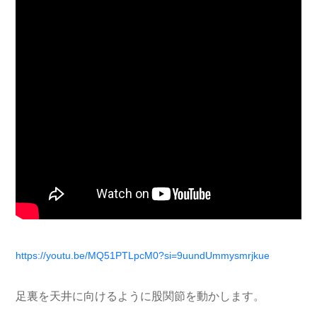
https://youtu.be/MQ51PTLpcM0?si=9uundUmmysmrjkue
足裏を天井に向けるように股関節を動かします。