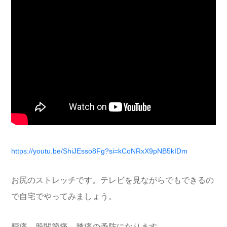
https://youtu.be/ShiJEsso8Fg?si=kCoNRxX9pNB5kIDm
お尻のストレッチです。テレビを見ながらでもできるの
で自宅でやってみましょう。
腰痛、股関節痛、膝痛の予防になります。