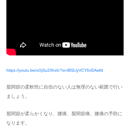
https://youtu.be/oOjSu2Xhxfc?si=BlSLlyVCY5nEAwfd
股関節の柔軟性に自信のない人は無理のない範囲で行い
ましょう。
股関節が柔らかくなり、腰痛、股関節痛、膝痛の予防に
なります。