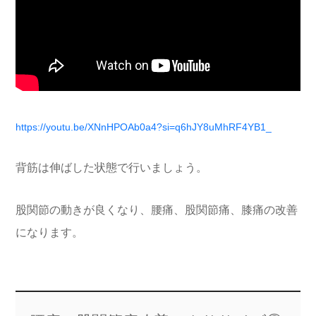
https://youtu.be/XNnHPOAb0a4?si=q6hJY8uMhRF4YB1_
背筋は伸ばした状態で行いましょう。
股関節の動きが良くなり、腰痛、股関節痛、膝痛の改善
になります。