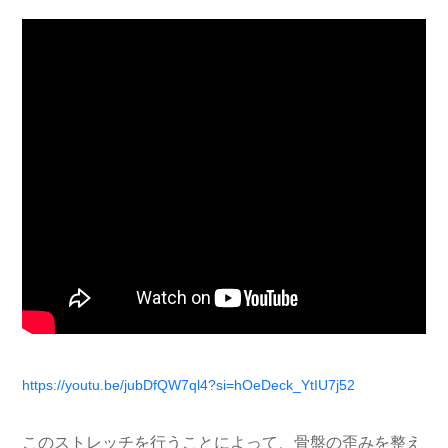
https://youtu.be/jubDfQW7ql4?si=hOeDeck_YtIU7j52
このストレッチを行うことによって、骨盤の歪みを整え