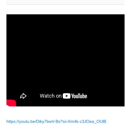
https://youtu.be/Diky7bwV-Bs?si=Xm4k-c3JOea_OUlB