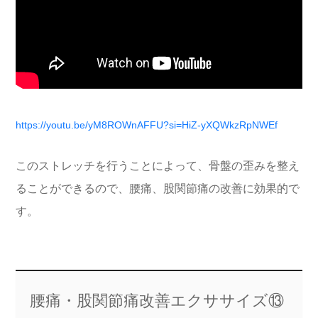
https://youtu.be/yM8ROWnAFFU?si=HiZ-yXQWkzRpNWEf
このストレッチを行うことによって、骨盤の歪みを整え
ることができるので、腰痛、股関節痛の改善に効果的で
す。
腰痛・股関節痛改善エクササイズ⑬