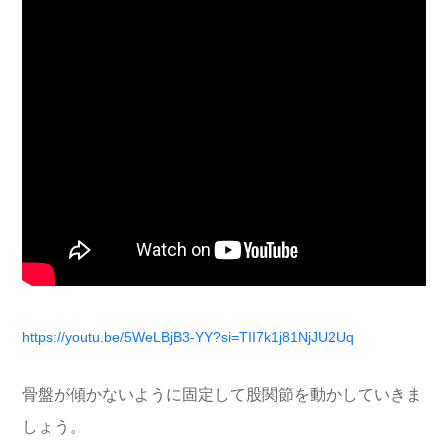
https://youtu.be/5WeLBjB3-YY?si=TII7k1j81NjJU2Uq
骨盤が傾かないように固定して股関節を動かしていきま
しょう。