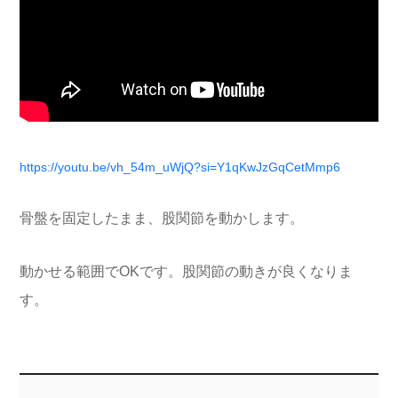
https://youtu.be/vh_54m_uWjQ?si=Y1qKwJzGqCetMmp6
骨盤を固定したまま、股関節を動かします。
動かせる範囲でOKです。股関節の動きが良くなりま
す。