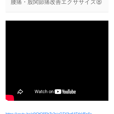
腰痛・股関節痛改善エクササイズ⑧
https://youtu.be/x0jQtOSFbTs?si=OZY3w6ATtIrVEnSc