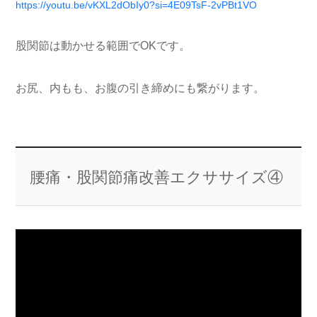
https://youtu.be/vKXL2dObIy0?si=4E09TsF-2vPBt1VO
股関節は動かせる範囲でOKです。
お尻、内もも、お腹の引き締めにも繋がります。
腰痛・股関節痛改善エクササイズ④